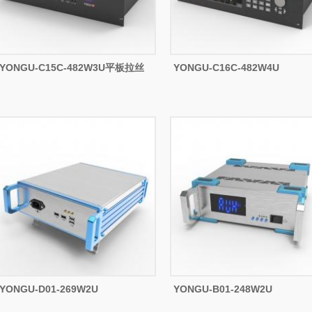
YONGU-C15C-482W3U平板拉丝
YONGU-C16C-482W4U
YONGU-D01-269W2U
YONGU-B01-248W2U