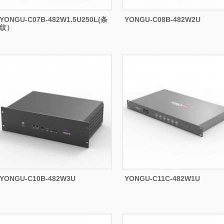
YONGU-C07B-482W1.5U250L(条
YONGU-C08B-482W2U
纹）
YONGU-C10B-482W3U
YONGU-C11C-482W1U