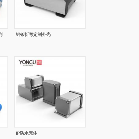
列
铝钣折弯定制外壳
IP防水壳体