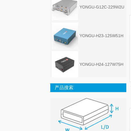
YONGU-G12C-229W2U
YONGU-H23-125W51H
YONGU-H24-127W75H
产品搜索