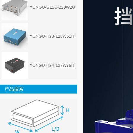
YONGU-G12C-229W2U
YONGU-H23-125W51H
YONGU-H24-127W75H
产品搜索