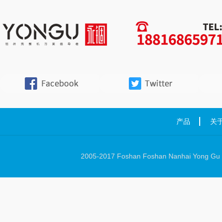
产品
关
2005-2017 Foshan Foshan Nanhai Yong Gu Ha