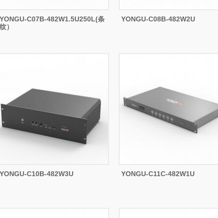
YONGU-C07B-482W1.5U250L(条
YONGU-C08B-482W2U
纹）
YONGU-C10B-482W3U
YONGU-C11C-482W1U