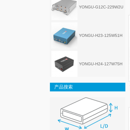
YONGU-G12C-229W2U
YONGU-H23-125W51H
YONGU-H24-127W75H
产品搜索