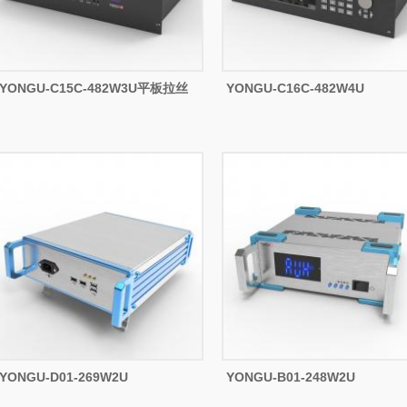
YONGU-C15C-482W3U平板拉丝
YONGU-C16C-482W4U
YONGU-D01-269W2U
YONGU-B01-248W2U