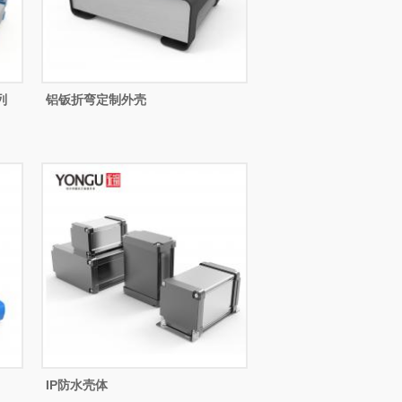
列
铝钣折弯定制外壳
IP防水壳体