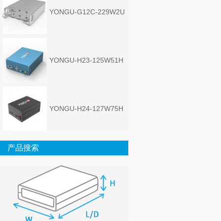
YONGU-G12C-229W2U
YONGU-H23-125W51H
YONGU-H24-127W75H
产品搜索