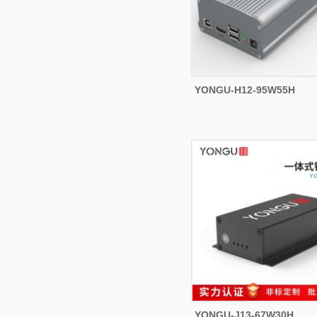
YONGU-H12-95W55H
YONGU-J13-67W30H