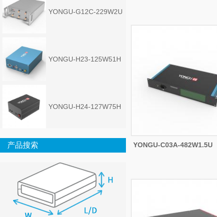
YONGU-G12C-229W2U
YONGU-H23-125W51H
YONGU-H24-127W75H
产品搜索
YONGU-C03A-482W1.5U