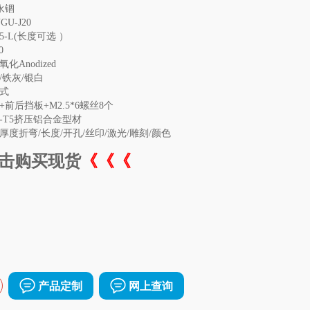
永锢
GU-
J20
5
-L
(长度可选 ）
0
化Anodized
/铁灰/银白
式
+
前后挡板+M2.5*6
螺丝
8个
63-T5挤压铝合金型材
厚度
折弯/
长度/开孔/丝印/激光/雕刻/颜色
击购买现货
《《《
产品定制
网上查询