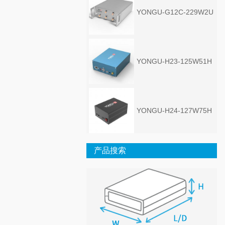
YONGU-G12C-229W2U
YONGU-H23-125W51H
YONGU-H24-127W75H
产品搜索