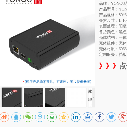
品牌：YONGU
产品型号：YON
产品规格：80
*3
备货尺寸：
L:10
表面处理：
阳极氧
备货颜色：黑色
壳体结构：
一
体
壳体组件：壳体
壳体材质：60
定制服务：
挡板
点
》》》