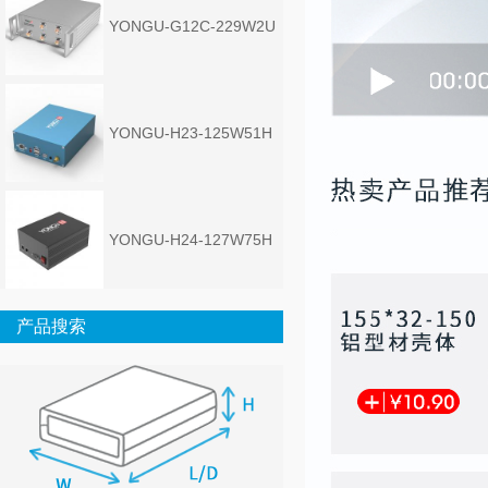
YONGU-G12C-229W2U
YONGU-H23-125W51H
YONGU-H24-127W75H
产品搜索