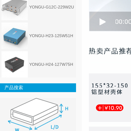
YONGU-G12C-229W2U
YONGU-H23-125W51H
YONGU-H24-127W75H
产品搜索