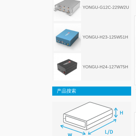
YONGU-G12C-229W2U
YONGU-H23-125W51H
YONGU-H24-127W75H
产品搜索