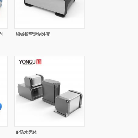
列
铝钣折弯定制外壳
IP防水壳体