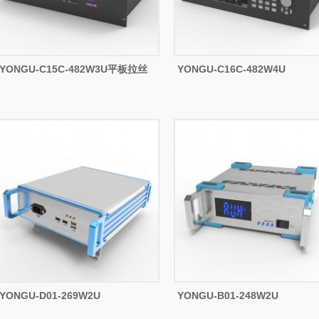
YONGU-C15C-482W3U平板拉丝
YONGU-C16C-482W4U
YONGU-D01-269W2U
YONGU-B01-248W2U