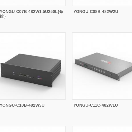
YONGU-C07B-482W1.5U250L(条
YONGU-C08B-482W2U
纹）
YONGU-C10B-482W3U
YONGU-C11C-482W1U