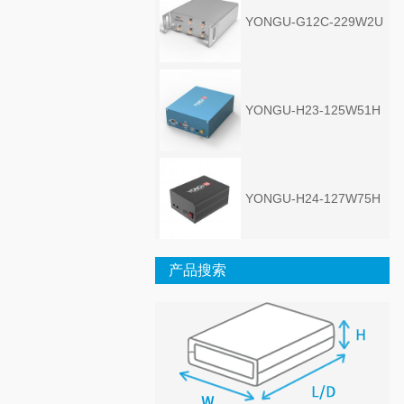
YONGU-G12C-229W2U
YONGU-H23-125W51H
YONGU-H24-127W75H
产品搜索