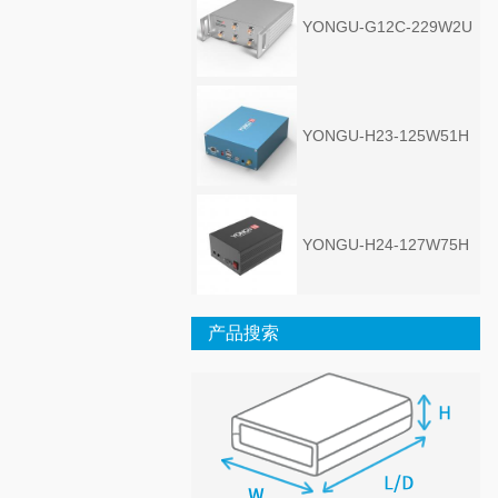
YONGU-G12C-229W2U
YONGU-H23-125W51H
YONGU-H24-127W75H
产品搜索